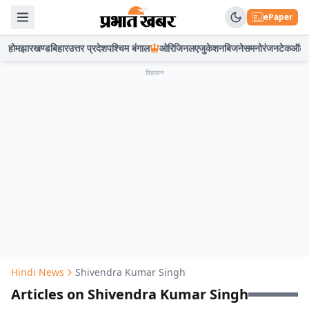
ePaper
होम
झारखण्ड
बिहार
उत्तर प्रदेश
पश्चिम बंगाल
ओरिजिनल
एजुकेशन
बिजनेस
मनोरंजन
टेक
ऑटो
विज्ञापन
Hindi News
Shivendra Kumar Singh
Articles on Shivendra Kumar Singh