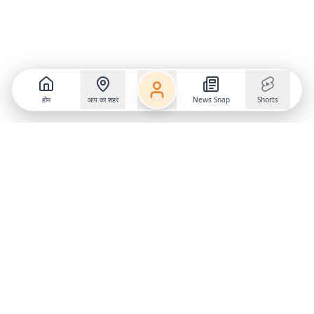
होम
आप का शहर
News Snap
Shorts
Follow us on
X
Download Mobile App