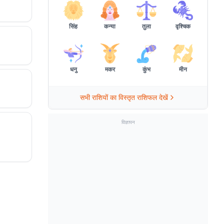
सिंह
कन्या
तुला
वृश्चिक
धनु
मकर
कुंभ
मीन
सभी राशियों का विस्तृत राशिफल देखें
विज्ञापन