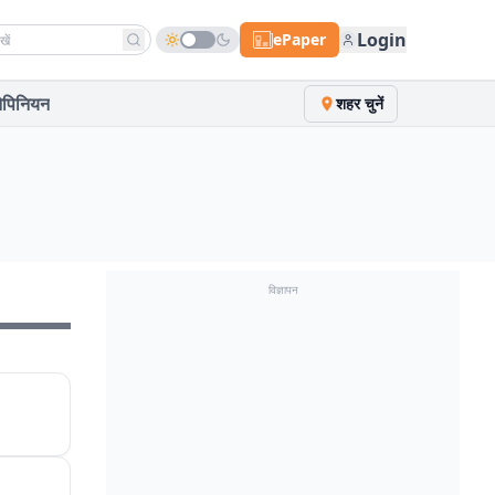
h news
Login
ePaper
पिनियन
शहर चुनें
विज्ञापन