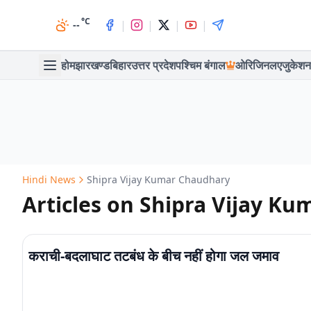
°C
|
|
|
|
--
होम
झारखण्ड
बिहार
उत्तर प्रदेश
पश्चिम बंगाल
ओरिजिनल
एजुकेशन
Hindi News
Shipra Vijay Kumar Chaudhary
Articles on Shipra Vijay K
कराची-बदलाघाट तटबंध के बीच नहीं होगा जल जमाव