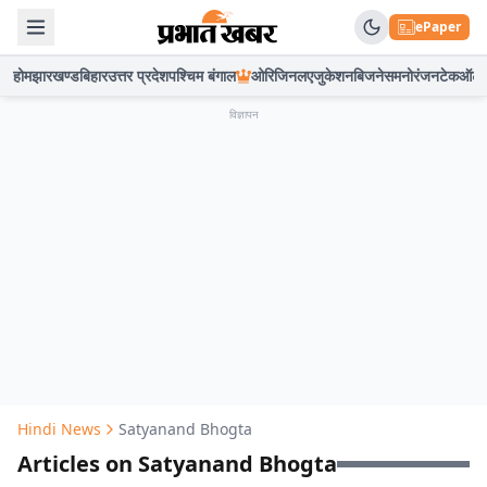
ePaper
होम
झारखण्ड
बिहार
उत्तर प्रदेश
पश्चिम बंगाल
ओरिजिनल
एजुकेशन
बिजनेस
मनोरंजन
टेक
ऑटो
विज्ञापन
Hindi News
Satyanand Bhogta
Articles on Satyanand Bhogta