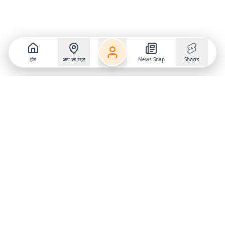
होम
आप का शहर
News Snap
Shorts
Follow us on
X
Download Mobile App
State
›
Jharkhand
›