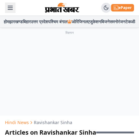
ePaper
होम
झारखण्ड
बिहार
उत्तर प्रदेश
पश्चिम बंगाल
ओरिजिनल
एजुकेशन
बिजनेस
मनोरंजन
टेक
ऑटो
विज्ञापन
Hindi News
Ravishankar Sinha
Articles on Ravishankar Sinha