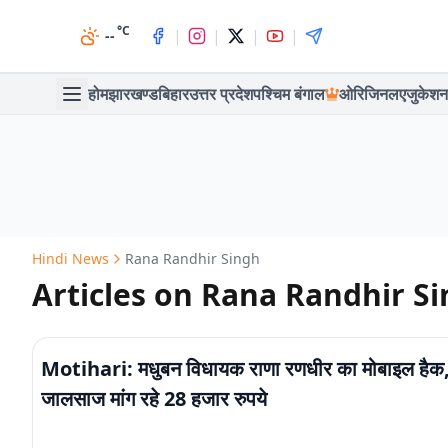
°C
|
|
|
|
--
होम
झारखण्ड
बिहार
उत्तर प्रदेश
पश्चिम बंगाल
ओरिजिनल
एजुकेशन
Hindi News
Rana Randhir Singh
Articles on Rana Randhir S
Motihari: मधुबन विधायक राणा रणधीर का मोबाइल हैक
जालसाज मांग रहे 28 हजार रुपये