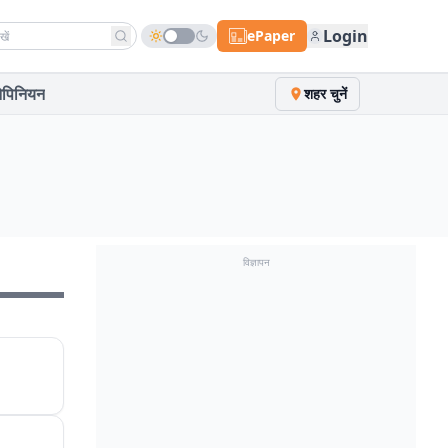
h news
Login
ePaper
पिनियन
शहर चुनें
विज्ञापन