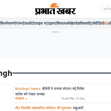
Searc
बिजनेस
मनोरंजन
टेक
ऑटो
लाइफ स्टाइल
राशिफल
धर्म
खेल
देश
विश्व
शॉर्ट्स
वीडियो
ओ
विज्ञापन
ingh
Motihari News
:
बीजेपी ने मनाया संगठन पर्व,नितेश
,
सर्राफ बने मंडल अध्यक्ष
>
मोतीहारी
10:44 PM. 15 Dec
तीन दिवसीय सहकारिता सम्मेलन की शुरुआत
:
मछुआरों