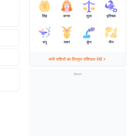
सिंह
कन्या
तुला
वृश्चिक
धनु
मकर
कुंभ
मीन
सभी राशियों का विस्तृत राशिफल देखें
विज्ञापन