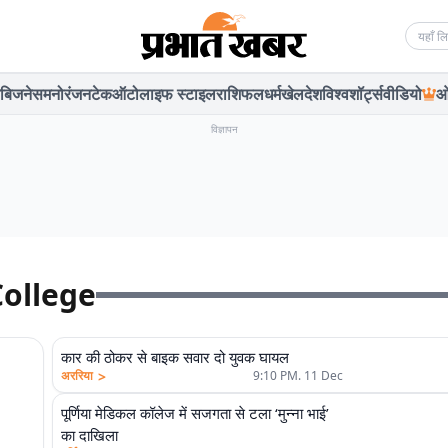
Searc
बिजनेस
मनोरंजन
टेक
ऑटो
लाइफ स्टाइल
राशिफल
धर्म
खेल
देश
विश्व
शॉर्ट्स
वीडियो
ओ
विज्ञापन
College
कार की ठोकर से बाइक सवार दो युवक घायल
>
अररिया
9:10 PM. 11 Dec
पूर्णिया मेडिकल कॉलेज में सजगता से टला ‘मुन्ना भाई’
का दाखिला