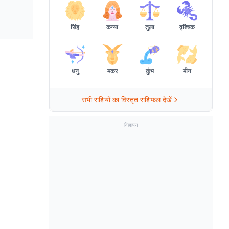
सिंह
कन्या
तुला
वृश्चिक
धनु
मकर
कुंभ
मीन
सभी राशियों का विस्तृत राशिफल देखें
विज्ञापन