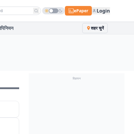
h news
Login
ePaper
पिनियन
शहर चुनें
विज्ञापन