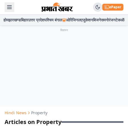
ePaper
होम
झारखण्ड
बिहार
उत्तर प्रदेश
पश्चिम बंगाल
ओरिजिनल
एजुकेशन
बिजनेस
मनोरंजन
टेक
ऑटो
विज्ञापन
Hindi News
Property
Articles on Property