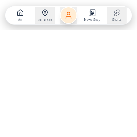
होम
आप का शहर
News Snap
Shorts
Follow us on
X
Download Mobile App
State
›
Jharkhand
›
Hindi News
Gumla News
Bihar News
Dumka News