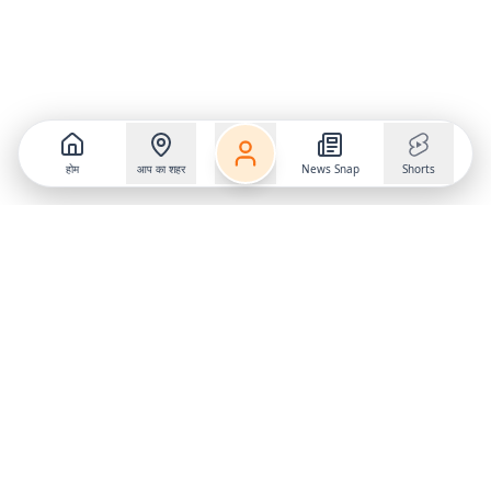
होम
आप का शहर
News Snap
Shorts
Follow us on
X
Download Mobile App