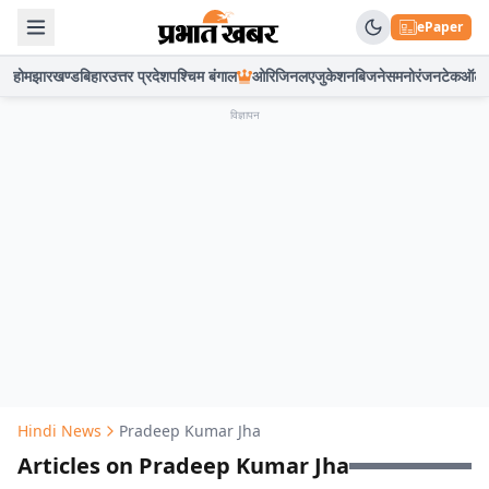
ePaper
होम
झारखण्ड
बिहार
उत्तर प्रदेश
पश्चिम बंगाल
ओरिजिनल
एजुकेशन
बिजनेस
मनोरंजन
टेक
ऑटो
विज्ञापन
Hindi News
Pradeep Kumar Jha
Articles on Pradeep Kumar Jha