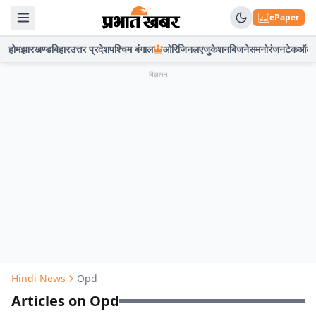
ePaper
होम
झारखण्ड
बिहार
उत्तर प्रदेश
पश्चिम बंगाल
ओरिजिनल
एजुकेशन
बिजनेस
मनोरंजन
टेक
ऑटो
विज्ञापन
Hindi News
Opd
Articles on Opd