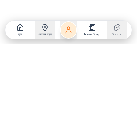
होम
आप का शहर
News Snap
Shorts
Follow us on
X
Download Mobile App
State
›
Jharkhand
›