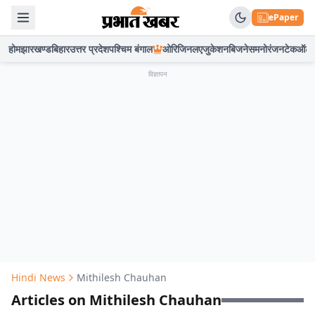
ePaper
होम
झारखण्ड
बिहार
उत्तर प्रदेश
पश्चिम बंगाल
ओरिजिनल
एजुकेशन
बिजनेस
मनोरंजन
टेक
ऑटो
विज्ञापन
Hindi News
Mithilesh Chauhan
Articles on Mithilesh Chauhan