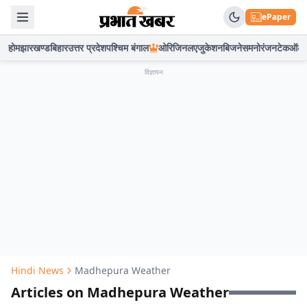
ePaper
होम
झारखण्ड
बिहार
उत्तर प्रदेश
पश्चिम बंगाल
ओरिजिनल
एजुकेशन
बिजनेस
मनोरंजन
टेक
ऑटो
विज्ञापन
Hindi News
Madhepura Weather
Articles on Madhepura Weather