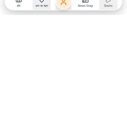
होम
आप का शहर
News Snap
Shorts
Follow us on
X
Download Mobile App
State
›
Jharkhand
›
Hindi News
Gumla News
Bihar News
Dumka News
Delhi News
Ranchi News
Odisha News
Bokaro News