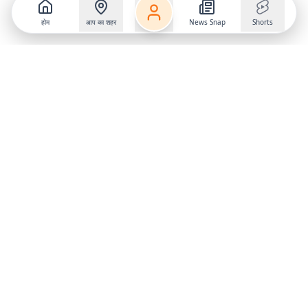
होम
आप का शहर
News Snap
Shorts
Follow us on
X
Download Mobile App
State
›
Jharkhand
›
Hindi News
Gumla News
Bihar News
Dumka News
Delhi News
Ranchi News