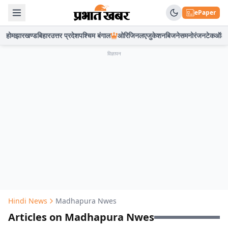
ePaper
होम
झारखण्ड
बिहार
उत्तर प्रदेश
पश्चिम बंगाल
ओरिजिनल
एजुकेशन
बिजनेस
मनोरंजन
टेक
ऑटो
विज्ञापन
Hindi News
Madhapura Nwes
Articles on Madhapura Nwes