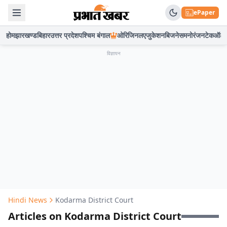
ePaper
होम
झारखण्ड
बिहार
उत्तर प्रदेश
पश्चिम बंगाल
ओरिजिनल
एजुकेशन
बिजनेस
मनोरंजन
टेक
ऑटो
विज्ञापन
Hindi News
Kodarma District Court
Articles on Kodarma District Court