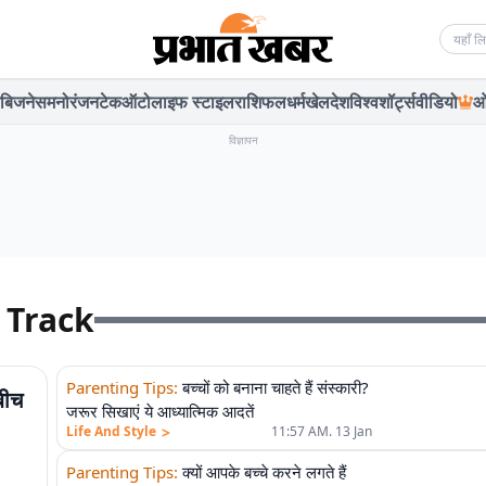
Searc
बिजनेस
मनोरंजन
टेक
ऑटो
लाइफ स्टाइल
राशिफल
धर्म
खेल
देश
विश्व
शॉर्ट्स
वीडियो
ओ
विज्ञापन
 Track
Parenting Tips
:
बच्चों को बनाना चाहते हैं संस्कारी?
बीच
जरूर सिखाएं ये आध्यात्मिक आदतें
>
Life And Style
11:57 AM. 13 Jan
Parenting Tips
:
क्यों आपके बच्चे करने लगते हैं