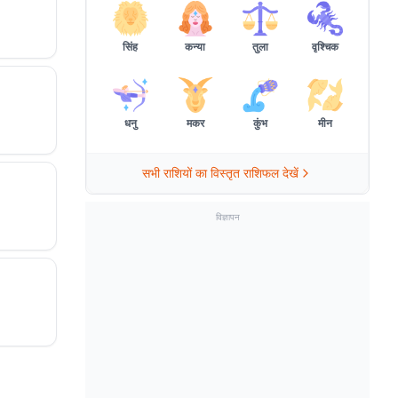
सिंह
कन्या
तुला
वृश्चिक
धनु
मकर
कुंभ
मीन
सभी राशियों का विस्तृत राशिफल देखें
विज्ञापन