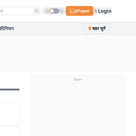
h news
Login
ePaper
पिनियन
शहर चुनें
विज्ञापन