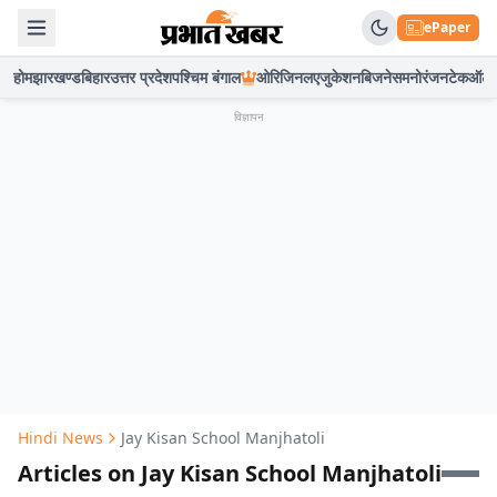
ePaper
होम
झारखण्ड
बिहार
उत्तर प्रदेश
पश्चिम बंगाल
ओरिजिनल
एजुकेशन
बिजनेस
मनोरंजन
टेक
ऑटो
विज्ञापन
Hindi News
Jay Kisan School Manjhatoli
Articles on Jay Kisan School Manjhatoli