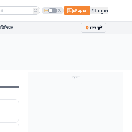
h news
Login
ePaper
पिनियन
शहर चुनें
विज्ञापन