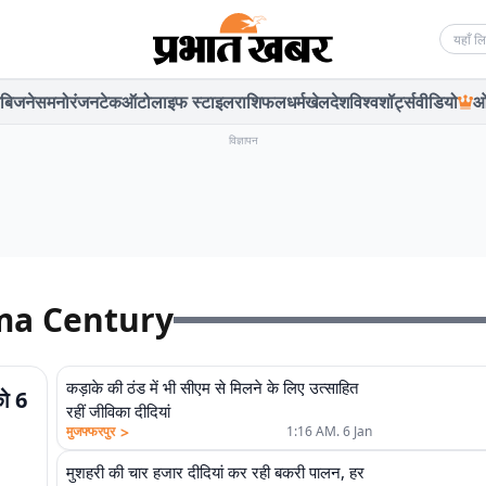
Searc
बिजनेस
मनोरंजन
टेक
ऑटो
लाइफ स्टाइल
राशिफल
धर्म
खेल
देश
विश्व
शॉर्ट्स
वीडियो
ओ
विज्ञापन
ma Century
कड़ाके की ठंड में भी सीएम से मिलने के लिए उत्साहित
को 6
रहीं जीविका दीदियां
>
मुजफ्फरपुर
1:16 AM. 6 Jan
मुशहरी की चार हजार दीदियां कर रही बकरी पालन, हर