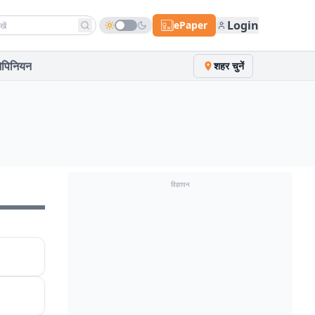
h news
Login
ePaper
पिनियन
शहर चुनें
विज्ञापन