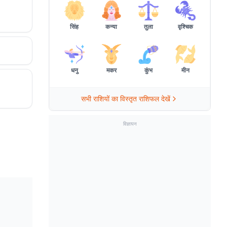
सिंह
कन्या
तुला
वृश्चिक
धनु
मकर
कुंभ
मीन
सभी राशियों का विस्तृत राशिफल देखें
विज्ञापन