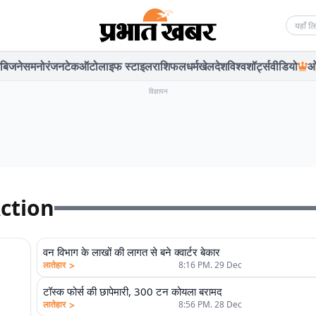
Searc
बिजनेस
मनोरंजन
टेक
ऑटो
लाइफ स्टाइल
राशिफल
धर्म
खेल
देश
विश्व
शॉर्ट्स
वीडियो
ओ
विज्ञापन
Action
वन विभाग के लाखों की लागत से बने क्वार्टर बेकार
>
लातेहार
8:16 PM. 29 Dec
टॉस्क फोर्स की छापेमारी, 300 टन कोयला बरामद
>
लातेहार
8:56 PM. 28 Dec