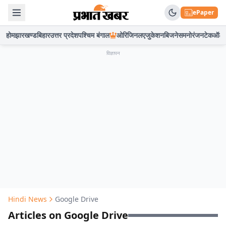
ePaper
होम
झारखण्ड
बिहार
उत्तर प्रदेश
पश्चिम बंगाल
ओरिजिनल
एजुकेशन
बिजनेस
मनोरंजन
टेक
ऑटो
विज्ञापन
Hindi News
Google Drive
Articles on Google Drive