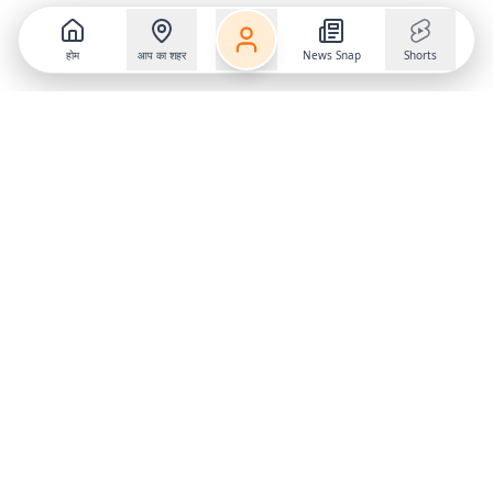
होम
आप का शहर
News Snap
Shorts
Follow us on
X
Download Mobile App
State
›
Jharkhand
›
Hindi News
Gumla News
Bihar News
Dumka News