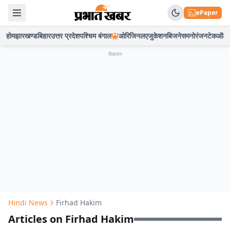
ePaper
होम
झारखण्ड
बिहार
उत्तर प्रदेश
पश्चिम बंगाल
ओरिजिनल
एजुकेशन
बिजनेस
मनोरंजन
टेक
ऑटो
विज्ञापन
Hindi News
Firhad Hakim
Articles on Firhad Hakim