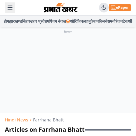
ePaper
होम
झारखण्ड
बिहार
उत्तर प्रदेश
पश्चिम बंगाल
ओरिजिनल
एजुकेशन
बिजनेस
मनोरंजन
टेक
ऑटो
विज्ञापन
Hindi News
Farrhana Bhatt
Articles on Farrhana Bhatt