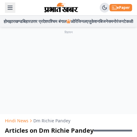
ePaper
होम
झारखण्ड
बिहार
उत्तर प्रदेश
पश्चिम बंगाल
ओरिजिनल
एजुकेशन
बिजनेस
मनोरंजन
टेक
ऑटो
विज्ञापन
Hindi News
Dm Richie Pandey
Articles on Dm Richie Pandey