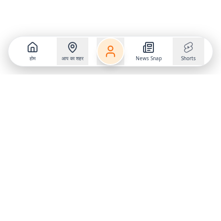
होम
आप का शहर
News Snap
Shorts
Follow us on
X
Download Mobile App
State
›
Jharkhand
›