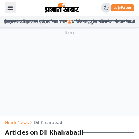
ePaper
होम
झारखण्ड
बिहार
उत्तर प्रदेश
पश्चिम बंगाल
ओरिजिनल
एजुकेशन
बिजनेस
मनोरंजन
टेक
ऑटो
विज्ञापन
Hindi News
Dil Khairabadi
Articles on Dil Khairabadi