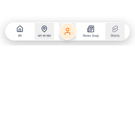
होम
आप का शहर
News Snap
Shorts
Follow us on
X
Download Mobile App
State
›
Jharkhand
›