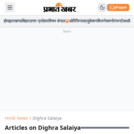
ePaper
होम
झारखण्ड
बिहार
उत्तर प्रदेश
पश्चिम बंगाल
ओरिजिनल
एजुकेशन
बिजनेस
मनोरंजन
टेक
ऑटो
विज्ञापन
Hindi News
Dighra Salaiya
Articles on Dighra Salaiya