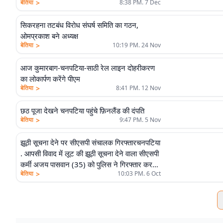
>
बेतिया
8:38 PM. 7 Dec
सिकरहना तटबंध विरोध संघर्ष समिति का गठन,
ओमप्रकाश बने अध्यक्ष
>
बेतिया
10:19 PM. 24 Nov
आज कुमारबाग-चनपटिया-साठी रेल लाइन दोहरीकरण
का लोकार्पण करेंगे पीएम
>
बेतिया
8:41 PM. 12 Nov
छठ पूजा देखने चनपटिया पहुंचे फ़िनलैंड की दंपति
>
बेतिया
9:47 PM. 5 Nov
झूठी सूचना देने पर सीएसपी संचालक गिरफ्तारचनपटिया
. आपसी विवाद में लूट की झूठी सूचना देने वाला सीएसपी
कर्मी अजय पासवान (35) को पुलिस ने गिरफ्तार कर
>
बेतिया
10:03 PM. 6 Oct
जेल भेज दिया. वह चनपटिया थाना क्षेत्र के पोखरिया
राय बभनईया टोला वार्ड संख्या-8 निवासी मोहन पासवान
का पुत्र है. थानाध्यक्ष सम्राट सिंह ने बताया कि अजय
पासवान के विरुद्ध एफआईआर दर्ज कर न्यायिक अभिरक्षा
में जेल भेज दिया गया है. उसके विरुद्ध पुलिस के कर्तव्य