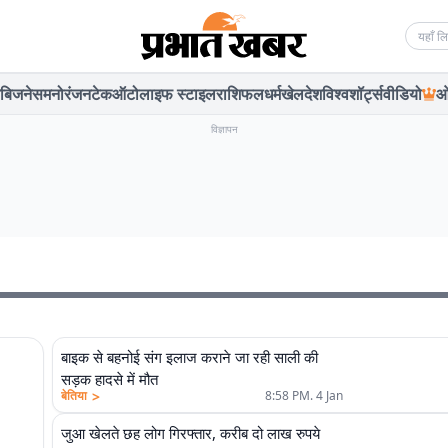
Searc
बिजनेस
मनोरंजन
टेक
ऑटो
लाइफ स्टाइल
राशिफल
धर्म
खेल
देश
विश्व
शॉर्ट्स
वीडियो
ओ
विज्ञापन
बाइक से बहनोई संग इलाज कराने जा रही साली की
सड़क हादसे में मौत
>
बेतिया
8:58 PM. 4 Jan
जुआ खेलते छह लोग गिरफ्तार, करीब दो लाख रुपये