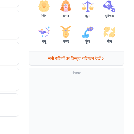
सिंह
कन्या
तुला
वृश्चिक
धनु
मकर
कुंभ
मीन
सभी राशियों का विस्तृत राशिफल देखें
विज्ञापन