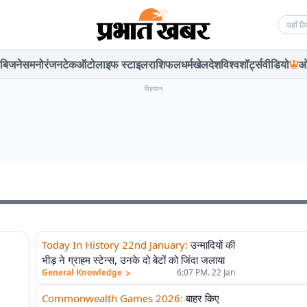
Searc
बिजनेस
मनोरंजन
टेक
ऑटो
लाइफ स्टाइल
राशिफल
धर्म
खेल
देश
विश्व
शॉर्ट्स
वीडियो
ओ
विज्ञापन
Today In History 22nd January
:
उन्मादियों की
भीड़ ने ग्राहम स्टेन्स, उनके दो बेटों को जिंदा जलाया
>
General Knowledge
6:07 PM. 22 Jan
Commonwealth Games 2026
:
बाहर किए