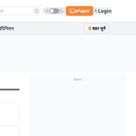
h news
Login
ePaper
पिनियन
शहर चुनें
विज्ञापन