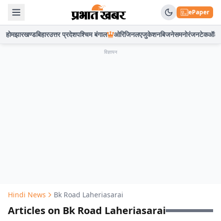
ePaper
होम
झारखण्ड
बिहार
उत्तर प्रदेश
पश्चिम बंगाल
ओरिजिनल
एजुकेशन
बिजनेस
मनोरंजन
टेक
ऑटो
विज्ञापन
Hindi News
Bk Road Laheriasarai
Articles on Bk Road Laheriasarai