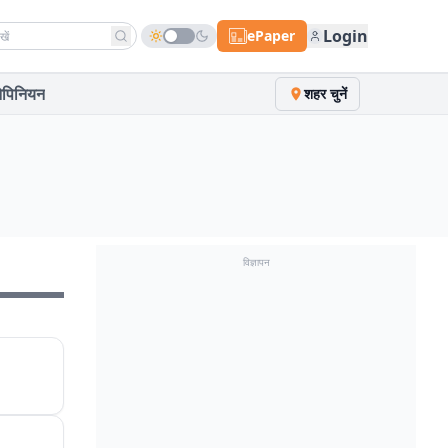
h news
Login
ePaper
पिनियन
शहर चुनें
विज्ञापन