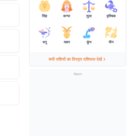
सिंह
कन्या
तुला
वृश्चिक
धनु
मकर
कुंभ
मीन
सभी राशियों का विस्तृत राशिफल देखें
विज्ञापन