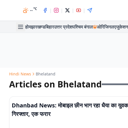
°C
|
|
|
|
--
होम
झारखण्ड
बिहार
उत्तर प्रदेश
पश्चिम बंगाल
ओरिजिनल
एजुकेशन
Hindi News
Bhelatand
Articles on Bhelatand
Dhanbad News: मोबाइल छीन भाग रहा धैया का युव
गिरफ्तार, एक फरार