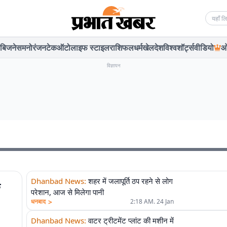
Searc
बिजनेस
मनोरंजन
टेक
ऑटो
लाइफ स्टाइल
राशिफल
धर्म
खेल
देश
विश्व
शॉर्ट्स
वीडियो
ओ
विज्ञापन
Dhanbad News
:
शहर में जलापूर्ति ठप रहने से लोग
क
परेशान, आज से मिलेगा पानी
>
धनबाद
2:18 AM. 24 Jan
Dhanbad News
:
वाटर ट्रीटमेंट प्लांट की मशीन में