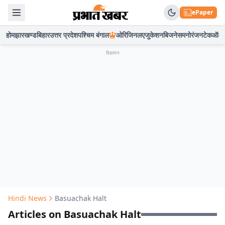
ePaper
होम
झारखण्ड
बिहार
उत्तर प्रदेश
पश्चिम बंगाल
ओरिजिनल
एजुकेशन
बिजनेस
मनोरंजन
टेक
ऑटो
विज्ञापन
Hindi News
Basuachak Halt
Articles on Basuachak Halt