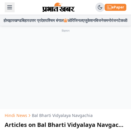
ePaper
होम
झारखण्ड
बिहार
उत्तर प्रदेश
पश्चिम बंगाल
ओरिजिनल
एजुकेशन
बिजनेस
मनोरंजन
टेक
ऑटो
विज्ञापन
Hindi News
Bal Bharti Vidyalaya Navgachia
Articles on Bal Bharti Vidyalaya Navgachia