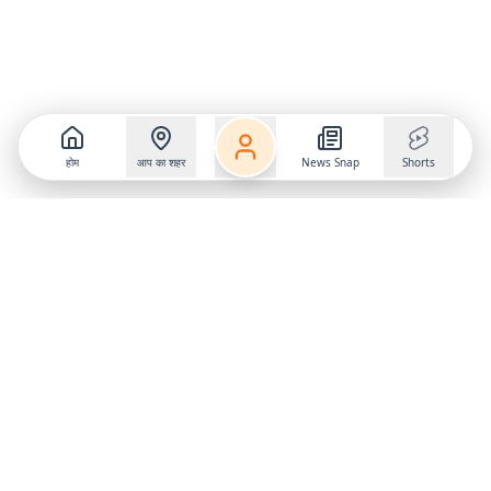
होम
आप का शहर
News Snap
Shorts
Follow us on
X
Download Mobile App