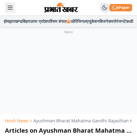
ePaper
होम
झारखण्ड
बिहार
उत्तर प्रदेश
पश्चिम बंगाल
ओरिजिनल
एजुकेशन
बिजनेस
मनोरंजन
टेक
ऑटो
विज्ञापन
Hindi News
Ayushman Bharat Mahatma Gandhi Rajasthan Hea
Articles on Ayushman Bharat Mahatma Gandhi Rajasthan Health Insurance Scheme