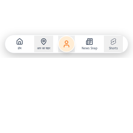
होम
आप का शहर
News Snap
Shorts
Follow us on
X
Download Mobile App