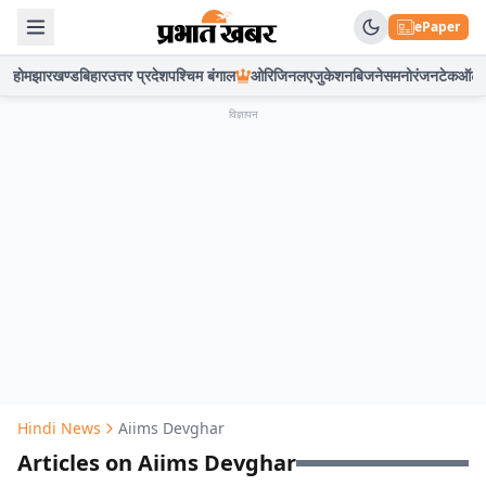
ePaper
होम
झारखण्ड
बिहार
उत्तर प्रदेश
पश्चिम बंगाल
ओरिजिनल
एजुकेशन
बिजनेस
मनोरंजन
टेक
ऑटो
विज्ञापन
Hindi News
Aiims Devghar
Articles on Aiims Devghar