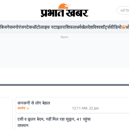
Searc
बिजनेस
मनोरंजन
टेक
ऑटो
लाइफ स्टाइल
राशिफल
धर्म
खेल
देश
विश्व
शॉर्ट्स
वीडियो
ओ
विज्ञापन
एलीट
कनकनी से लोग बेहाल
>
दरभंगा
12:11 AM. 22 Jan
एसी व कूलर बेदम, नहीं मिल रहा सुकून, 41 पहुंचा
तापमान