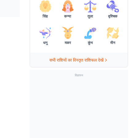
सिंह
कन्या
तुला
वृश्चिक
धनु
मकर
कुंभ
मीन
सभी राशियों का विस्तृत राशिफल देखें
विज्ञापन