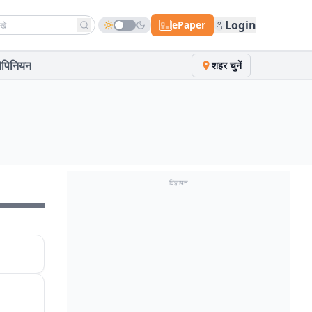
h news
Login
ePaper
पिनियन
शहर चुनें
विज्ञापन