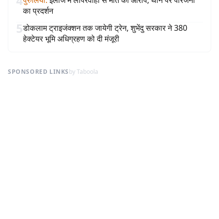
4
पुरुलिया
:
इलाज में लापरवाही से मौत का आरोप, थाने पर परिजनों
का प्रदर्शन
5
डोकलाम ट्राइजंक्शन तक जायेगी ट्रेन, शुभेंदु सरकार ने 380
हेक्टेयर भूमि अधिग्रहण को दी मंजूरी
SPONSORED LINKS
by Taboola