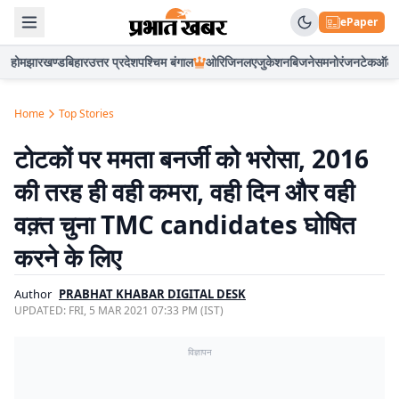
ePaper
होम
झारखण्ड
बिहार
उत्तर प्रदेश
पश्चिम बंगाल
ओरिजिनल
एजुकेशन
बिजनेस
मनोरंजन
टेक
ऑटो
Home
Top Stories
टोटकों पर ममता बनर्जी को भरोसा, 2016
की तरह ही वही कमरा, वही दिन और वही
वक़्त चुना TMC candidates घोषित
करने के लिए
Author
PRABHAT KHABAR DIGITAL DESK
UPDATED:
FRI, 5 MAR 2021 07:33 PM (IST)
विज्ञापन