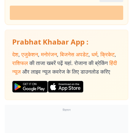
Prabhat Khabar App :
देश
,
एजुकेशन
,
मनोरंजन
,
बिजनेस अपडेट
,
धर्म
,
क्रिकेट
,
राशिफल
की ताजा खबरें पढ़ें यहां. रोजाना की ब्रेकिंग
हिंदी
न्यूज
और लाइव न्यूज कवरेज के लिए डाउनलोड करिए
विज्ञापन