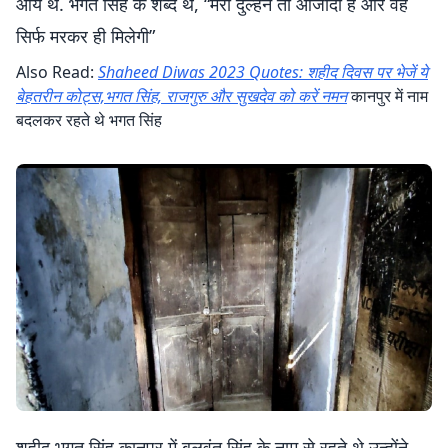
आये थे. भगत सिंह के शब्‍द थे, “मेरी दुल्‍हन तो आजादी है और वह
सिर्फ मरकर ही मिलेगी”
Also Read:
Shaheed Diwas 2023 Quotes: शहीद दिवस पर भेजें ये
बेहतरीन कोट्स,भगत सिंह, राजगुरु और सुखदेव को करें नमन
कानपुर में नाम
बदलकर रहते थे भगत सिंह
शहीद भगत सिंह कानपुर में बलवंत सिंह के नाम से रहते थे.उन्होंने