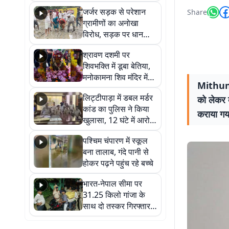
कहा नहीं थी उम्मीद, बेटा
जर्जर सड़क से परेशान
Share
था तो किसी को बोलने की
ग्रामीणों का अनोखा
नहीं थी हिम्मत
विरोध, सड़क पर धान
रोपकर और खाद डालकर
श्रावण दशमी पर
जताया आक्रोश
शिवभक्ति में डूबा बेतिया,
मनोकामना शिव मंदिर में
Mithun 
हुआ भव्य श्रृंगार
लिट्टीपाड़ा में डबल मर्डर
को लेकर ब
कांड का पुलिस ने किया
कराया गय
खुलासा, 12 घंटे में आरोपी
गिरफ्तार
पश्चिम चंपारण में स्कूल
बना तालाब, गंदे पानी से
होकर पढ़ने पहुंच रहे बच्चे
भारत-नेपाल सीमा पर
31.25 किलो गांजा के
साथ दो तस्कर गिरफ्तार,
नेपाली नंबर की बाइक
जब्त