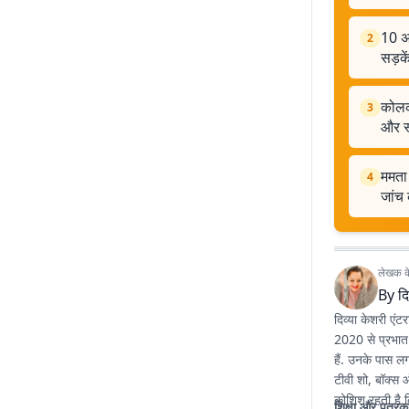
10 अग
2
सड़के
कोलका
3
और स
ममता 
4
जांच 
लेखक के 
By
दि
दिव्या केशरी एंट
2020 से प्रभात 
हैं. उनके पास ल
टीवी शो, बॉक्स ऑ
कोशिश रहती है 
शिक्षा और पत्रक