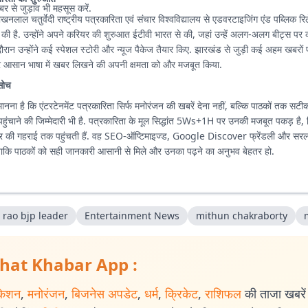
बर से जुड़ाव भी महसूस करें.
ाखनलाल चतुर्वेदी राष्ट्रीय पत्रकारिता एवं संचार विश्वविद्यालय से एडवरटाइजिंग एंड पब्लिक रिलेश
 की है. उन्होंने अपने करियर की शुरुआत ईटीवी भारत से की, जहां उन्हें अलग-अलग बीट्स पर
ौरान उन्होंने कई स्पेशल स्टोरी और न्यूज पैकेज तैयार किए. झारखंड से जुड़ी कई अहम खबरों
 और आसान भाषा में खबर लिखने की अपनी क्षमता को और मजबूत किया.
सोच
मानना है कि एंटरटेनमेंट पत्रकारिता सिर्फ मनोरंजन की खबरें देना नहीं, बल्कि पाठकों तक सट
ुंचाने की जिम्मेदारी भी है. पत्रकारिता के मूल सिद्धांत 5Ws+1H पर उनकी मजबूत पकड़ है
 की गहराई तक पहुंचती हैं. वह SEO-ऑप्टिमाइज्ड, Google Discover फ्रेंडली और सरल भा
 ताकि पाठकों को सही जानकारी आसानी से मिले और उनका पढ़ने का अनुभव बेहतर हो.
 rao bjp leader
Entertainment News
mithun chakraborty
hat Khabar App :
केशन
,
मनोरंजन
,
बिजनेस अपडेट
,
धर्म
,
क्रिकेट
,
राशिफल
की ताजा खबरें प