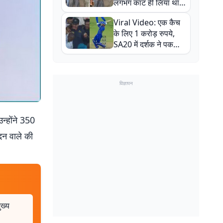
लगभग काट ही लिया था,
न्यूजीलैंड सीरीज से पहले
Viral Video: एक कैच
बाल-बाल बचे
के लिए 1 करोड़ रुपये,
SA20 में दर्शक ने पकड़ा
एक हाथ से गजब का कैच
विज्ञापन
उन्होंने 350
दन वाले की
ुख्य