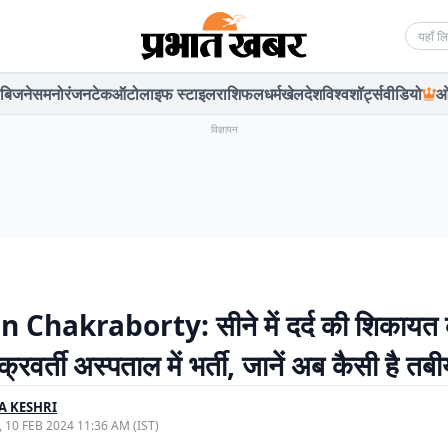
Searc
बिजनेस
मनोरंजन
टेक
ऑटो
लाइफ स्टाइल
राशिफल
धर्म
खेल
देश
विश्व
शॉर्ट्स
वीडियो
ओ
विज्ञापन
 Chakraborty: सीने में दर्द की शिकायत 
्रवर्ती अस्पताल में भर्ती, जानें अब कैसी है तब
A KESHRI
, 10 FEB 2024 11:36 AM (IST)