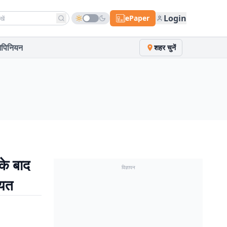
h news
Login
ePaper
पिनियन
शहर चुनें
के बाद
विज्ञापन
ीयत