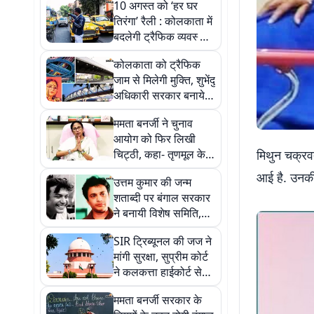
10 अगस्त को ‘हर घर
तिरंगा’ रैली : कोलकाता में
बदलेगी ट्रैफिक व्यवस्था,
बंद रहेंगी प्रमुख सड़कें
कोलकाता को ट्रैफिक
जाम से मिलेगी मुक्ति, शुभेंदु
अधिकारी सरकार बनायेगी
रिंग रोड, फ्लाईओवर और
ममता बनर्जी ने चुनाव
स्काईवॉक
आयोग को फिर लिखी
चिट्ठी, कहा- तृणमूल के
मिथुन चक्रवर
बागियों को न दें और समय,
आई है. उनकी 
उत्तम कुमार की जन्म
जांच करें तेज
शताब्दी पर बंगाल सरकार
ने बनायी विशेष समिति,
शुभेंदु अधिकारी मुख्य
SIR ट्रिब्यूनल की जज ने
संरक्षक
मांगी सुरक्षा, सुप्रीम कोर्ट
ने कलकत्ता हाईकोर्ट से
कही ये बात
ममता बनर्जी सरकार के