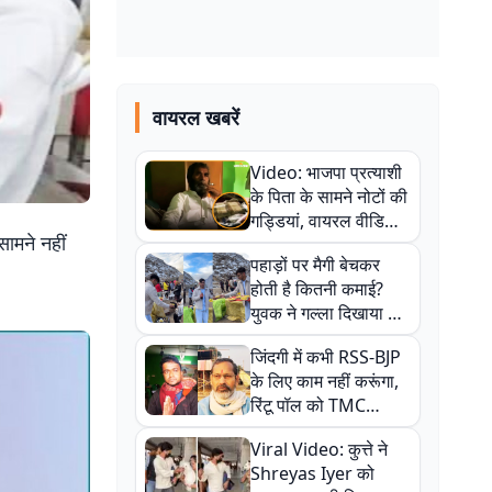
वायरल खबरें
Video: भाजपा प्रत्याशी
के पिता के सामने नोटों की
गड्डियां, वायरल वीडियो
सामने नहीं
से राजनीति में उबाल,
पहाड़ों पर मैगी बेचकर
अजित महतो बोले- TMC
होती है कितनी कमाई?
की गंदी चाल
युवक ने गल्ला दिखाया तो
नौकरी वालों के खड़े हो गए
जिंदगी में कभी RSS-BJP
कान
के लिए काम नहीं करूंगा,
रिंटू पॉल को TMC
ऑफिस में ले जाकर पीटा,
Viral Video: कुत्ते ने
Video वायरल
Shreyas Iyer को