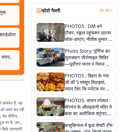
फोटो गैलरी
और देखें
रमुख
PHOTOS : DM बने
टीचर, स्कूल पहुंचकर उठाया
, फ्लाईओवर
चॉक-डस्टर; नीतीश कुमार के
इस चहेते अधिकारी को
Photo Story: पूर्णिया का
जानिए
और समय,
गुलाबबाग जीरोमाइल शिविर
—पूर्वोत्तर भारत व नेपाल के
कांवरियों का प्रमुख सेवा धाम
PHOTOS : बिहार के गया
जी की 5 मशहूर मिठाइयां,
स्वाद ऐसा कि पर्यटक घर ले
जाना नहीं भूलते, तस्वीरों में
PHOTOS: सावन स्पेशल :
देखें
 कार्यरत हैं. वह
मीरगंज के औघड़दानी मंदिर में
ों को कवर कर रही
बाबा का अलौकिक श्रृंगार,
, वेब सीरीज,
तस्वीरों में देखें महादेव के कई
्यूज पर है. उनकी
बासुकिनाथ में फूड सेफ्टी टीम
मनमोहक स्वरूप
 सिर्फ जानकारी
का एक्शन, 205 किलो फंगस