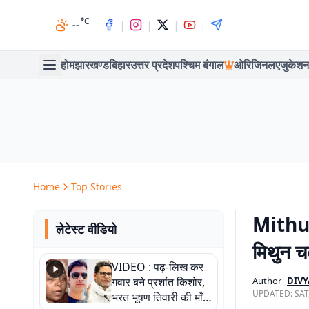
°C
|
|
|
|
--
होम
झारखण्ड
बिहार
उत्तर प्रदेश
पश्चिम बंगाल
ओरिजिनल
एजुकेशन
Home
Top Stories
Mithun
लेटेस्ट वीडियो
मिथुन चक
VIDEO : पढ़-लिख कर
गवार बने प्रशांत किशोर,
Author
DIVY
UPDATED:
SAT
भरत भूषण तिवारी की माँ ने