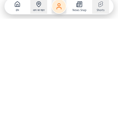
होम
आप का शहर
News Snap
Shorts
Follow us on
X
Download Mobile App
State
›
Jharkhand
›
Hindi News
Gumla News
Bihar News
Dumka News
Delhi News
Ranchi News