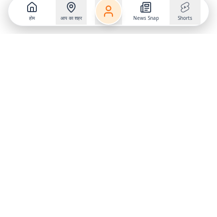
होम
आप का शहर
News Snap
Shorts
Follow us on
X
Download Mobile App
State
›
Jharkhand
›
Hindi News
Gumla News
Bihar News
Dumka News
Delhi News
Ranchi News