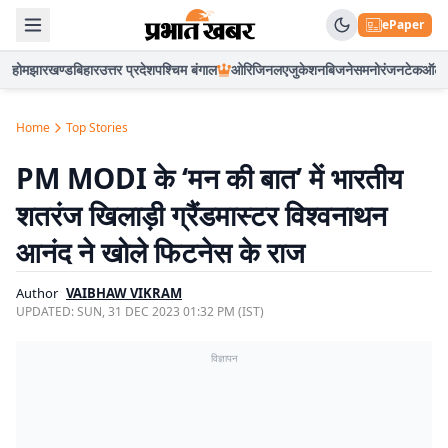
ePaper
होम
झारखण्ड
बिहार
उत्तर प्रदेश
पश्चिम बंगाल
ओरिजिनल
एजुकेशन
बिजनेस
मनोरंजन
टेक
ऑटो
Home
Top Stories
PM MODI के ‘मन की बात’ में भारतीय
शतरंज खिलाड़ी ग्रैंडमास्टर विश्वनाथन
आनंद ने खोले फिटनेस के राज
Author
VAIBHAW VIKRAM
UPDATED:
SUN, 31 DEC 2023 01:32 PM (IST)
विज्ञापन