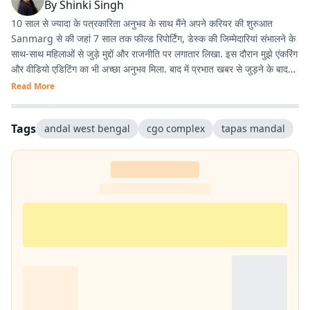
By
Shinki Singh
10 साल से ज्यादा के पत्रकारिता अनुभव के साथ मैंने अपने करियर की शुरुआत
Sanmarg से की जहां 7 साल तक फील्ड रिपोर्टिंग, डेस्क की जिम्मेदारियां संभालने के
साथ-साथ महिलाओं से जुड़े मुद्दों और राजनीति पर लगातार लिखा. इस दौरान मुझे एंकरिंग
और वीडियो एडिटिंग का भी अच्छा अनुभव मिला. बाद में प्रभात खबर से जुड़ने के बाद
मेरा फोकस हार्ड न्यूज पर ज्यादा रहा. वहीं लाइफस्टाइल जर्नलिज्म में भी काम करने का
Read More
मौका मिला और यह मेरे लिये काफी दिलचस्प है. मैं हर खबर के साथ कुछ नया सीखने
और खुद को लगातार बेहतर बनाने में यकीन रखती हूं.
Tags
andal west bengal
cgo complex
tapas mandal