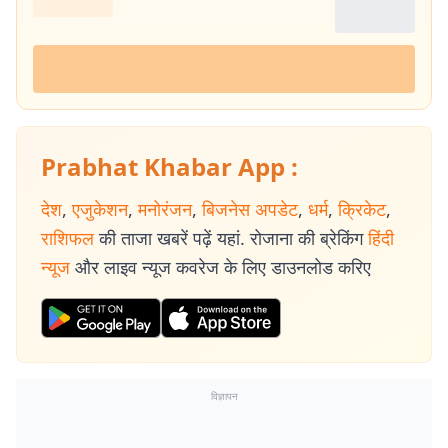
Prabhat Khabar App :
देश
,
एजुकेशन
,
मनोरंजन
,
बिजनेस अपडेट
,
धर्म
,
क्रिकेट
,
राशिफल
की ताजा खबरें पढ़ें यहां. रोजाना की ब्रेकिंग
हिंदी
न्यूज
और लाइव न्यूज कवरेज के लिए डाउनलोड करिए
विज्ञापन