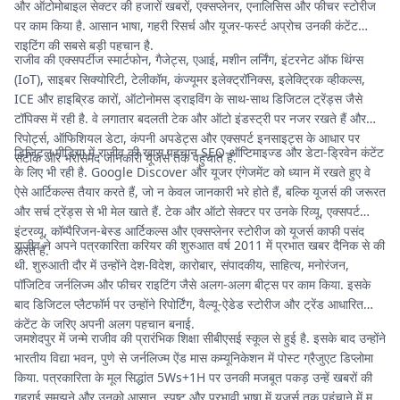
और ऑटोमोबाइल सेक्टर की हजारों खबरों, एक्सप्लेनर, एनालिसिस और फीचर स्टोरीज
पर काम किया है. आसान भाषा, गहरी रिसर्च और यूजर-फर्स्ट अप्रोच उनकी कंटेंट
राइटिंग की सबसे बड़ी पहचान है.
राजीव की एक्सपर्टीज स्मार्टफोन, गैजेट्स, एआई, मशीन लर्निंग, इंटरनेट ऑफ थिंग्स
(IoT), साइबर सिक्योरिटी, टेलीकॉम, कंज्यूमर इलेक्ट्रॉनिक्स, इलेक्ट्रिक व्हीकल्स,
ICE और हाइब्रिड कारों, ऑटोनोमस ड्राइविंग के साथ-साथ डिजिटल ट्रेंड्स जैसे
टॉपिक्स में रही है. वे लगातार बदलती टेक और ऑटो इंडस्ट्री पर नजर रखते हैं और
रिपोर्ट्स, ऑफिशियल डेटा, कंपनी अपडेट्स और एक्सपर्ट इनसाइट्स के आधार पर
डिजिटल मीडिया में राजीव की खास पहचान SEO-ऑप्टिमाइज्ड और डेटा-ड्रिवेन कंटेंट
सटीक और भरोसेमंद जानकारी यूजर्स तक पहुंचाते हैं.
के लिए भी रही है. Google Discover और यूजर एंगेजमेंट को ध्यान में रखते हुए वे
ऐसे आर्टिकल्स तैयार करते हैं, जो न केवल जानकारी भरे होते हैं, बल्कि यूजर्स की जरूरत
और सर्च ट्रेंड्स से भी मेल खाते हैं. टेक और ऑटो सेक्टर पर उनके रिव्यू, एक्सपर्ट
इंटरव्यू, कॉम्पैरिजन-बेस्ड आर्टिकल्स और एक्सप्लेनर स्टोरीज को यूजर्स काफी पसंद
राजीव ने अपने पत्रकारिता करियर की शुरुआत वर्ष 2011 में प्रभात खबर दैनिक से की
करते हैं.
थी. शुरुआती दौर में उन्होंने देश-विदेश, कारोबार, संपादकीय, साहित्य, मनोरंजन,
पॉजिटिव जर्नलिज्म और फीचर राइटिंग जैसे अलग-अलग बीट्स पर काम किया. इसके
बाद डिजिटल प्लैटफॉर्म पर उन्होंने रिपोर्टिंग, वैल्यू-ऐडेड स्टोरीज और ट्रेंड आधारित
कंटेंट के जरिए अपनी अलग पहचान बनाई.
जमशेदपुर में जन्मे राजीव की प्रारंभिक शिक्षा सीबीएसई स्कूल से हुई है. इसके बाद उन्होंने
भारतीय विद्या भवन, पुणे से जर्नलिज्म ऐंड मास कम्यूनिकेशन में पोस्ट ग्रैजुएट डिप्लोमा
किया. पत्रकारिता के मूल सिद्धांत 5Ws+1H पर उनकी मजबूत पकड़ उन्हें खबरों की
गहराई समझने और उनको आसान, स्पष्ट और प्रभावी भाषा में यूजर्स तक पहुंचाने में मदद