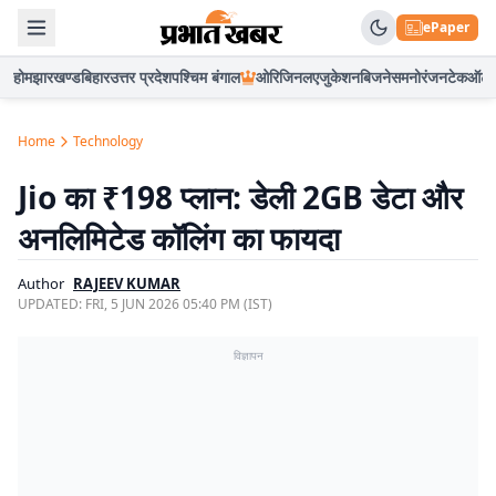
ePaper
होम
झारखण्ड
बिहार
उत्तर प्रदेश
पश्चिम बंगाल
ओरिजिनल
एजुकेशन
बिजनेस
मनोरंजन
टेक
ऑटो
Home
Technology
Jio का ₹198 प्लान: डेली 2GB डेटा और
अनलिमिटेड कॉलिंग का फायदा
Author
RAJEEV KUMAR
UPDATED:
FRI, 5 JUN 2026 05:40 PM (IST)
विज्ञापन