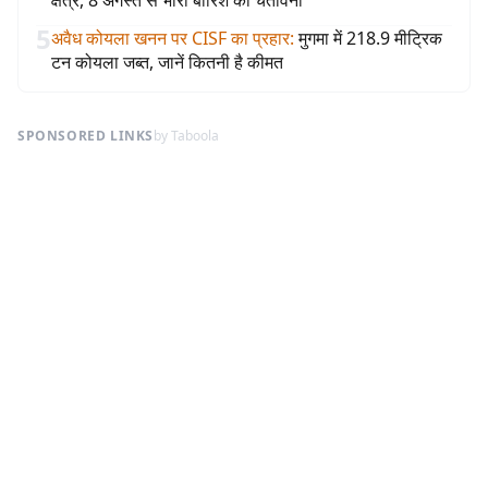
क्षेत्र, 8 अगस्त से भारी बारिश की चेतावनी
5
अवैध कोयला खनन पर CISF का प्रहार
:
मुगमा में 218.9 मीट्रिक
टन कोयला जब्त, जानें कितनी है कीमत
SPONSORED LINKS
by Taboola