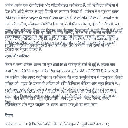
अंकित आनंद एक टेक्नोलॉजी और ऑटोमोबाइल जर्नलिस्ट हैं, जो डिजिटल मीडिया में
टेक और ऑटो सेक्टर से जुड़े विषयों पर लगातार लिखते हैं. वर्तमान में वे प्रभात खबर
डिजिटल में कंटेंट राइटर के रूप में काम कर रहे हैं. टेक्नोलॉजी सेक्टर में उनकी रुचि
स्मार्टफोन लॉन्च, मोबाइल ऑपरेटिंग सिस्टम, टेलीकॉम अपडेट्स, इंटरनेट सेवाओं, AI
टूल्स, ऐप्स, गैजेट्स, टिप्स एंड ट्रिक्स और कंज्यूमर टेक्नोलॉजी से जुड़े विषयों में है. वहीं
उनकी कोशिश रहती है कि हर खबर में सिर्फ फीचर्स, कीमत या लॉन्च की जानकारी ही न
ऑटोमोबाइल सेक्टर में वे नई कारों और बाइक्स की लॉन्चिंग, फीचर्स, कीमत, सेफ्टी,
हो, बल्कि यह भी बताया जाए कि वह टेक्नोलॉजी आम लोगों के कितने काम की है, उसे
इलेक्ट्रिक व्हीकल्स (EV), फ्लेक्स-फ्यूल टेक्नोलॉजी और ऑटो इंडस्ट्री के बदलते
इस्तेमाल करने का एक्सपीरियंस कैसा होगा और उसे खरीदना सही रहेगा या नहीं.
ट्रेंड्स पर रेगुलर लिखते हैं.
पढ़ाई और करियर
बिहार में जन्मे अंकित आनंद की शुरुआती शिक्षा सीबीएसई बोर्ड से हुई है. इसके बाद
उन्होंने साल 2024 में गुरु गोबिंद सिंह इंद्रप्रस्थ यूनिवर्सिटी (GGSIPU) के कस्तूरी
राम कॉलेज ऑफ हायर एजुकेशन से जर्नलिज्म एंड मास कम्युनिकेशन में ग्रेजुएशन डिग्री
हासिल की. पढ़ाई के दौरान ही अंकित की रुचि डिजिटल मीडिया और न्यूज लिखने में
बढ़ने लगी. इसी दौरान उन्होंने टेक्नोलॉजी और ऑटोमोबाइल से जुड़ी खबरों पर काम
प्रभात खबर डिजिटल से पहले अंकित ने Zee News में करीब एक साल तक काम
करना शुरू किया और आगे चलकर उन्होंने इन्हीं विषयों को अपने काम का हिस्सा बना
किया. यहां उन्होंने टीवी न्यूज प्रोडक्शन, आउटपुट डेस्क, कंटेंट रिसर्च, फैक्ट
लिया.
वेरिफिकेशन और न्यूज राइटिंग के अलग-अलग पहलुओं पर काम किया.
विजन
अंकित का मानना है कि टेक्नोलॉजी और ऑटोमोबाइल से जुड़ी खबरें केवल नए