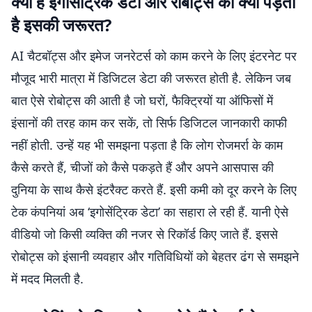
क्या है इगोसेंट्रिक डेटा और रोबोट्स को क्यों पड़ती
These first-person videos get sent to AI
है इसकी जरूरत?
companies training humanoid robots to
handle…
pic.twitter.com/mDOEQwPibV
AI चैटबॉट्स और इमेज जनरेटर्स को काम करने के लिए इंटरनेट पर
— Vaibhav Sisinty (@VaibhavSisinty)
June 12, 2026
मौजूद भारी मात्रा में डिजिटल डेटा की जरूरत होती है. लेकिन जब
बात ऐसे रोबोट्स की आती है जो घरों, फैक्ट्रियों या ऑफिसों में
इंसानों की तरह काम कर सकें, तो सिर्फ डिजिटल जानकारी काफी
नहीं होती. उन्हें यह भी समझना पड़ता है कि लोग रोजमर्रा के काम
कैसे करते हैं, चीजों को कैसे पकड़ते हैं और अपने आसपास की
दुनिया के साथ कैसे इंटरैक्ट करते हैं. इसी कमी को दूर करने के लिए
टेक कंपनियां अब ‘इगोसेंट्रिक डेटा’ का सहारा ले रही हैं. यानी ऐसे
वीडियो जो किसी व्यक्ति की नजर से रिकॉर्ड किए जाते हैं. इससे
रोबोट्स को इंसानी व्यवहार और गतिविधियों को बेहतर ढंग से समझने
में मदद मिलती है.