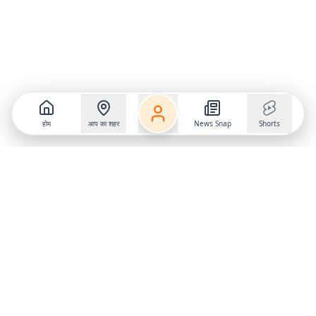
होम
आप का शहर
News Snap
Shorts
Follow us on
X
Download Mobile App