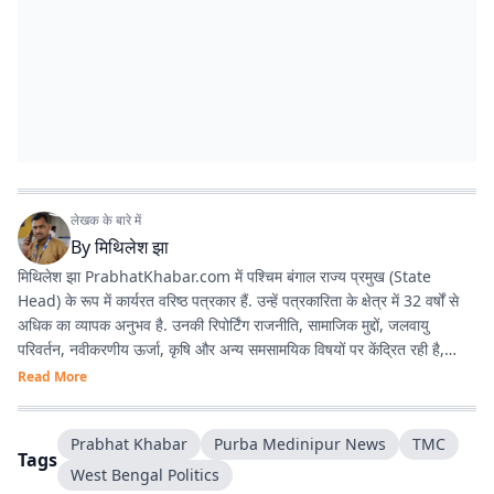
लेखक के बारे में
By
मिथिलेश झा
मिथिलेश झा PrabhatKhabar.com में पश्चिम बंगाल राज्य प्रमुख (State
Head) के रूप में कार्यरत वरिष्ठ पत्रकार हैं. उन्हें पत्रकारिता के क्षेत्र में 32 वर्षों से
अधिक का व्यापक अनुभव है. उनकी रिपोर्टिंग राजनीति, सामाजिक मुद्दों, जलवायु
परिवर्तन, नवीकरणीय ऊर्जा, कृषि और अन्य समसामयिक विषयों पर केंद्रित रही है,
जिससे वे क्षेत्रीय पत्रकारिता में एक विश्वसनीय और प्रामाणिक पत्रकार के रूप में
Read More
स्थापित हुए हैं. अनुभव : पश्चिम बंगाल, झारखंड और बिहार में 3 दशक से अधिक काम
करने का अनुभव है. वर्तमान भूमिका : प्रभात खबर डिजिटल
Prabhat Khabar
Purba Medinipur News
TMC
(prabhatkhabar.com) में पश्चिम बंगाल के स्टेट हेड की भूमिका में हैं. वे डिजिटल
Tags
न्यूज कवर करते हैं. तथ्यात्मक और जनहित से जुड़ी पत्रकारिता को प्राथमिकता देते हैं.
West Bengal Politics