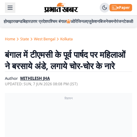
ePaper
होम
झारखण्ड
बिहार
उत्तर प्रदेश
पश्चिम बंगाल
ओरिजिनल
एजुकेशन
बिजनेस
मनोरंजन
टेक
ऑटो
Home
State
West Bengal
Kolkata
बंगाल में टीएमसी के पूर्व पार्षद पर महिलाओं
ने बरसाये अंडे, लगाये चोर-चोर के नारे
Author
MITHILESH JHA
UPDATED:
SUN, 7 JUN 2026 08:08 PM (IST)
विज्ञापन