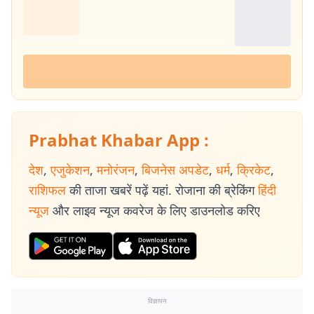
Prabhat Khabar App :
देश
,
एजुकेशन
,
मनोरंजन
,
बिजनेस अपडेट
,
धर्म
,
क्रिकेट
,
राशिफल
की ताजा खबरें पढ़ें यहां. रोजाना की ब्रेकिंग
हिंदी
न्यूज
और लाइव न्यूज कवरेज के लिए डाउनलोड करिए
विज्ञापन