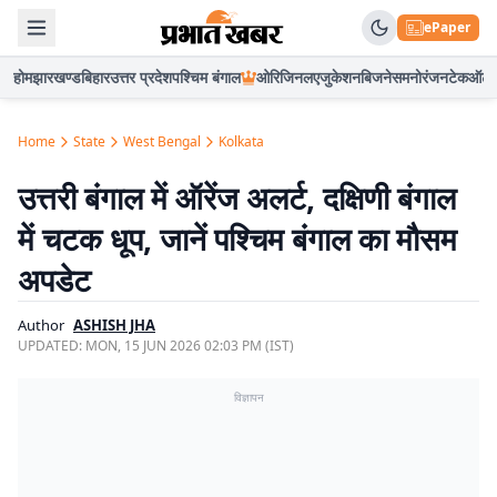
ePaper
होम
झारखण्ड
बिहार
उत्तर प्रदेश
पश्चिम बंगाल
ओरिजिनल
एजुकेशन
बिजनेस
मनोरंजन
टेक
ऑटो
Home
State
West Bengal
Kolkata
उत्तरी बंगाल में ऑरेंज अलर्ट, दक्षिणी बंगाल
में चटक धूप, जानें पश्चिम बंगाल का मौसम
अपडेट
Author
ASHISH JHA
UPDATED:
MON, 15 JUN 2026 02:03 PM (IST)
विज्ञापन