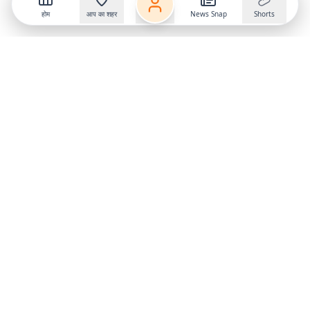
होम
आप का शहर
News Snap
Shorts
Follow us on
X
Download Mobile App
State
›
Jharkhand
›
Hindi News
Gumla News
Bihar News
Dumka News
Delhi News
Ranchi News
Odisha News
Bokaro News