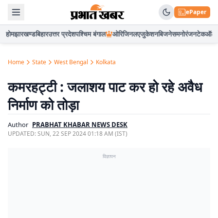
ePaper
होम
झारखण्ड
बिहार
उत्तर प्रदेश
पश्चिम बंगाल
ओरिजिनल
एजुकेशन
बिजनेस
मनोरंजन
टेक
ऑटो
Home
State
West Bengal
Kolkata
कमरहट्टी : जलाशय पाट कर हो रहे अवैध
निर्माण को तोड़ा
Author
PRABHAT KHABAR NEWS DESK
UPDATED:
SUN, 22 SEP 2024 01:18 AM (IST)
विज्ञापन