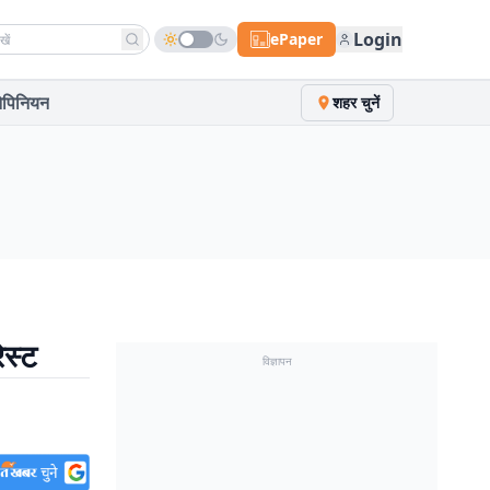
h news
Login
ePaper
पिनियन
शहर चुनें
ेस्ट
विज्ञापन