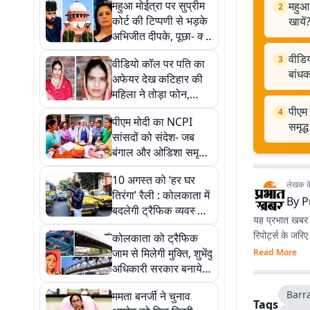
महुआ मोईत्रा पर सुप्रीम
महुआ 
2
कोर्ट की टिप्पणी से भड़के
खायें
अभिजीत दीपके, पूछा- क्या
सब सीने पर गोली खायें?
वीडिय
3
वीडियो कॉल पर पति का
बांध
अफेयर देख कटिहार की
महिला ने तोड़ा फोन,
ससुराल वालों ने खंभे से
पीएम
4
पीएम मोदी का NCPI
बांधकर जिंदा जलाया
समृद्
सांसदों को संदेश- जब
बंगाल और ओडिशा समृद्ध
थे, तब भारत भी हर तरह
10 अगस्त को ‘हर घर
से समृद्ध था
लेखक के 
तिरंगा’ रैली : कोलकाता में
By
P
बदलेगी ट्रैफिक व्यवस्था,
यह प्रभात खबर क
बंद रहेंगी प्रमुख सड़कें
रिपोर्ट्स के जरि
कोलकाता को ट्रैफिक
जाम से मिलेगी मुक्ति, शुभेंदु
Read More
अधिकारी सरकार बनायेगी
रिंग रोड, फ्लाईओवर और
Barr
ममता बनर्जी ने चुनाव
स्काईवॉक
Tags