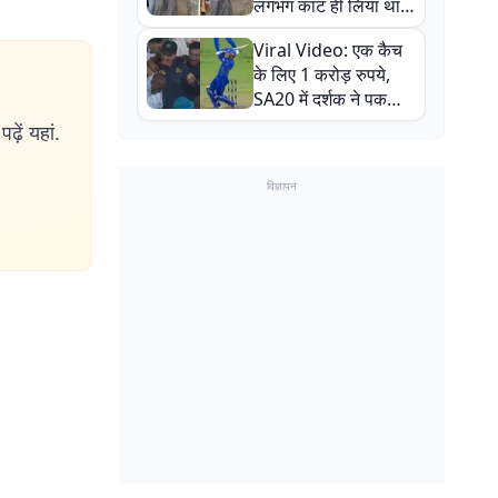
लगभग काट ही लिया था,
न्यूजीलैंड सीरीज से पहले
Viral Video: एक कैच
बाल-बाल बचे
के लिए 1 करोड़ रुपये,
SA20 में दर्शक ने पकड़ा
एक हाथ से गजब का कैच
ढ़ें यहां.
विज्ञापन