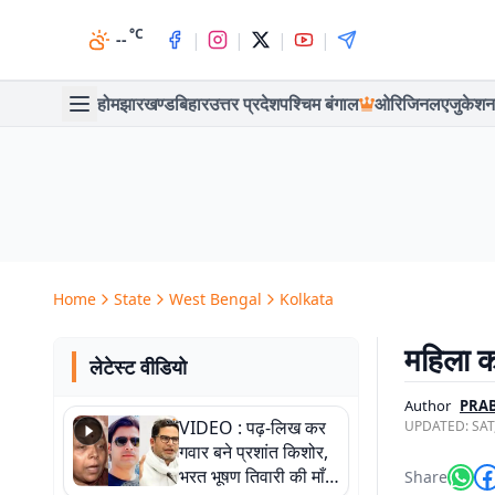
°C
|
|
|
|
--
होम
झारखण्ड
बिहार
उत्तर प्रदेश
पश्चिम बंगाल
ओरिजिनल
एजुकेशन
Home
State
West Bengal
Kolkata
महिला क
लेटेस्ट वीडियो
Author
PRA
VIDEO : पढ़-लिख कर
UPDATED:
SAT
गवार बने प्रशांत किशोर,
भरत भूषण तिवारी की माँ ने
Share