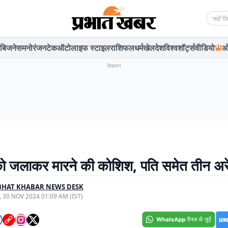
Searc
बिजनेस
मनोरंजन
टेक
ऑटो
लाइफ स्टाइल
राशिफल
धर्म
खेल
देश
विश्व
शॉर्ट्स
वीडियो
ओ
विज्ञापन
ो जलाकर मारने की कोशिश, पति समेत तीन अर
BHAT KHABAR NEWS DESK
, 30 NOV 2024 01:09 AM (IST)