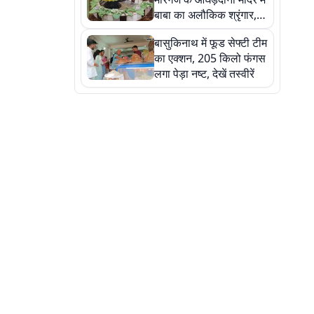
बाबा का अलौकिक श्रृंगार,
तस्वीरों में देखें महादेव के कई
बासुकिनाथ में फूड सेफ्टी टीम
मनमोहक स्वरूप
का एक्शन, 205 किलो फंगस
लगा पेड़ा नष्ट, देखें तस्वीरें