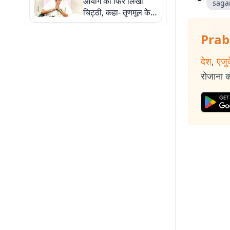
आयोग को फिर लिखी
sagar
चिट्ठी, कहा- तृणमूल के
बागियों को न दें और समय,
जांच करें तेज
Prab
देश
,
एजु
रोजाना की