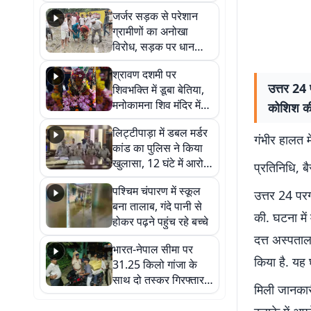
कहा नहीं थी उम्मीद, बेटा
जर्जर सड़क से परेशान
था तो किसी को बोलने की
ग्रामीणों का अनोखा
नहीं थी हिम्मत
विरोध, सड़क पर धान
रोपकर और खाद डालकर
श्रावण दशमी पर
जताया आक्रोश
उत्तर 24 
शिवभक्ति में डूबा बेतिया,
मनोकामना शिव मंदिर में
कोशिश की.
हुआ भव्य श्रृंगार
लिट्टीपाड़ा में डबल मर्डर
गंभीर हालत म
कांड का पुलिस ने किया
खुलासा, 12 घंटे में आरोपी
प्रतिनिधि, ब
गिरफ्तार
पश्चिम चंपारण में स्कूल
उत्तर 24 पर
बना तालाब, गंदे पानी से
की. घटना में
होकर पढ़ने पहुंच रहे बच्चे
दत्त अस्पताल 
भारत-नेपाल सीमा पर
किया है. यह 
31.25 किलो गांजा के
साथ दो तस्कर गिरफ्तार,
मिली जानकार
नेपाली नंबर की बाइक
जब्त