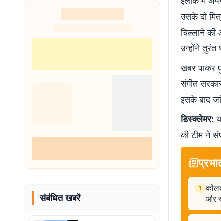
इलाके में अप
उसके दो मित
चिल्लाने की
उन्होंने तुर
खबर पाकर पुल
संगीत सरकार 
इसके बाद जां
डिस्क्लेमर:
यह
की टीम ने सं
प्रभा
कोलका
1
संबंधित खबरें
और स