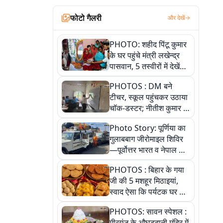
फोटो गैलरी
और देखें
PHOTO: शहीद पिंटू कुमार
के घर पहुंचे मंत्री लखेन्द्र
पासवान, 5 तस्वीरों में देखें
उस भावुक पल की पूरी
PHOTOS : DM बने
कहानी
टीचर, स्कूल पहुंचकर उठाया
चॉक-डस्टर; नीतीश कुमार के
इस चहेते अधिकारी को
Photo Story: पूर्णिया का
जानिए
गुलाबबाग जीरोमाइल शिविर
—पूर्वोत्तर भारत व नेपाल के
कांवरियों का प्रमुख सेवा धाम
PHOTOS : बिहार के गया
जी की 5 मशहूर मिठाइयां,
स्वाद ऐसा कि पर्यटक घर ले
जाना नहीं भूलते, तस्वीरों में
PHOTOS: सावन स्पेशल :
देखें
मीरगंज के औघड़दानी मंदिर में