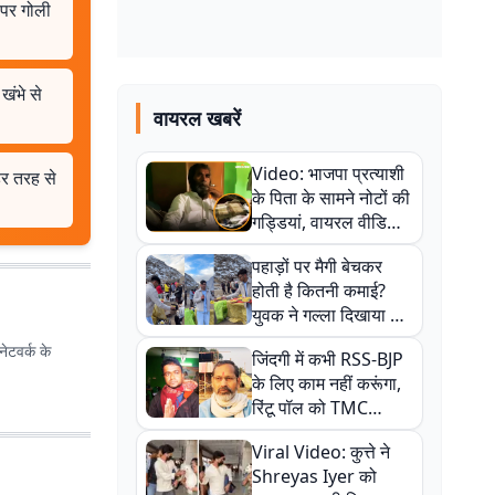
 पर गोली
खंभे से
वायरल खबरें
Video: भाजपा प्रत्याशी
हर तरह से
के पिता के सामने नोटों की
गड्डियां, वायरल वीडियो
से राजनीति में उबाल,
पहाड़ों पर मैगी बेचकर
अजित महतो बोले- TMC
होती है कितनी कमाई?
की गंदी चाल
युवक ने गल्ला दिखाया तो
नौकरी वालों के खड़े हो गए
ेटवर्क के
जिंदगी में कभी RSS-BJP
कान
के लिए काम नहीं करूंगा,
रिंटू पॉल को TMC
ऑफिस में ले जाकर पीटा,
Viral Video: कुत्ते ने
Video वायरल
Shreyas Iyer को