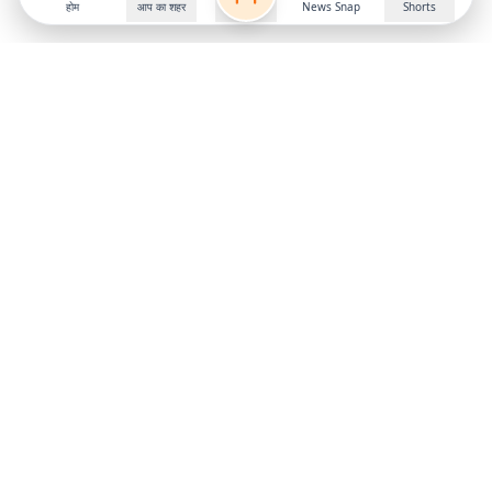
होम
आप का शहर
News Snap
Shorts
Follow us on
X
Download Mobile App
State
›
Jharkhand
›
Hindi News
Gumla News
Bihar News
Dumka News
Delhi News
Ranchi News
Odisha News
Bokaro News