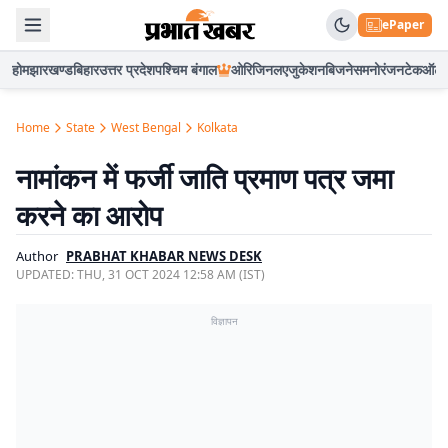
ePaper
होम
झारखण्ड
बिहार
उत्तर प्रदेश
पश्चिम बंगाल
ओरिजिनल
एजुकेशन
बिजनेस
मनोरंजन
टेक
ऑटो
Home
State
West Bengal
Kolkata
नामांकन में फर्जी जाति प्रमाण पत्र जमा
करने का आरोप
Author
PRABHAT KHABAR NEWS DESK
UPDATED:
THU, 31 OCT 2024 12:58 AM (IST)
विज्ञापन