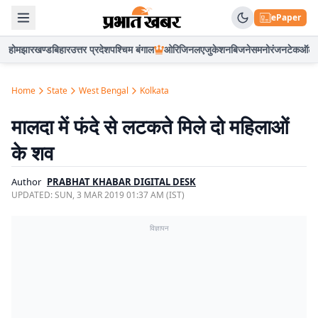
ePaper
होम
झारखण्ड
बिहार
उत्तर प्रदेश
पश्चिम बंगाल
ओरिजिनल
एजुकेशन
बिजनेस
मनोरंजन
टेक
ऑटो
Home
State
West Bengal
Kolkata
मालदा में फंदे से लटकते मिले दो महिलाओं
के शव
Author
PRABHAT KHABAR DIGITAL DESK
UPDATED:
SUN, 3 MAR 2019 01:37 AM (IST)
विज्ञापन