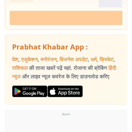
Prabhat Khabar App :
देश
,
एजुकेशन
,
मनोरंजन
,
बिजनेस अपडेट
,
धर्म
,
क्रिकेट
,
राशिफल
की ताजा खबरें पढ़ें यहां. रोजाना की ब्रेकिंग
हिंदी
न्यूज
और लाइव न्यूज कवरेज के लिए डाउनलोड करिए
विज्ञापन