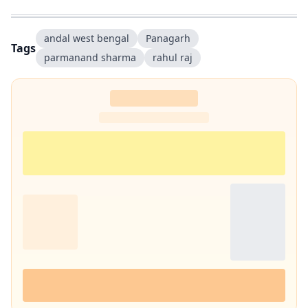
मौका मिला और यह मेरे लिये काफी दिलचस्प है. मैं हर खबर के साथ कुछ नया सीखने
और खुद को लगातार बेहतर बनाने में यकीन रखती हूं.
andal west bengal
Panagarh
Tags
parmanand sharma
rahul raj