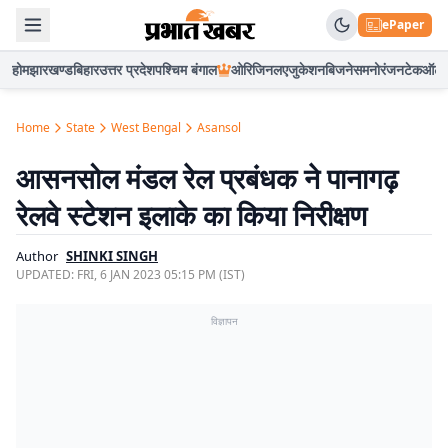
ePaper
होम
झारखण्ड
बिहार
उत्तर प्रदेश
पश्चिम बंगाल
ओरिजिनल
एजुकेशन
बिजनेस
मनोरंजन
टेक
ऑटो
Home
State
West Bengal
Asansol
आसनसोल मंडल रेल प्रबंधक ने पानागढ़
रेलवे स्टेशन इलाके का किया निरीक्षण
Author
SHINKI SINGH
UPDATED:
FRI, 6 JAN 2023 05:15 PM (IST)
विज्ञापन