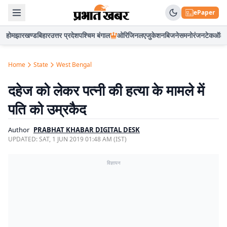
ePaper
होम
झारखण्ड
बिहार
उत्तर प्रदेश
पश्चिम बंगाल
ओरिजिनल
एजुकेशन
बिजनेस
मनोरंजन
टेक
ऑटो
Home
State
West Bengal
दहेज को लेकर पत्नी की हत्या के मामले में
पति को उम्रकैद
Author
PRABHAT KHABAR DIGITAL DESK
UPDATED:
SAT, 1 JUN 2019 01:48 AM (IST)
विज्ञापन