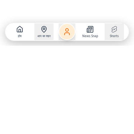
होम
आप का शहर
News Snap
Shorts
Follow us on
X
Download Mobile App
State
›
Jharkhand
›