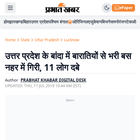
ePaper
होम
झारखण्ड
बिहार
उत्तर प्रदेश
पश्चिम बंगाल
ओरिजिनल
एजुकेशन
बिजनेस
मनोरंजन
टेक
ऑटो
Home
State
Uttar Pradesh
Lucknow
उत्तर प्रदेश के बांदा में बारातियों से भरी बस
नहर में गिरी, 11 लोग दबे
Author
PRABHAT KHABAR DIGITAL DESK
UPDATED:
THU, 11 JUL 2019 10:44 AM (IST)
विज्ञापन